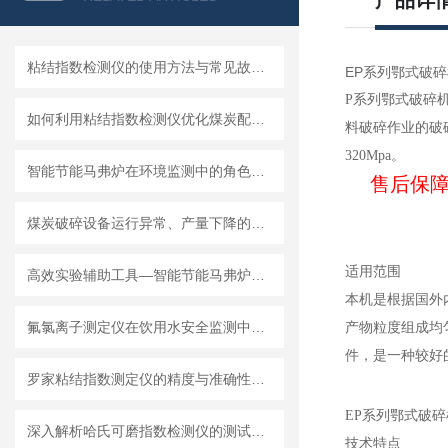
产品详
粘结指数检测仪的使用方法与常见故障排查
EP系列鄂式破
P系列鄂式破碎机
如何利用粘结指数检测仪优化煤炭配比？
料破碎作业的破
320Mpa。
智能节能马弗炉在环境监测中的角色与贡献
售后保障；
煤炭破碎设备运行异常、产量下降的常见原因与处理
适用范围
高效实验辅助工具—智能节能马弗炉的应用前景
本机是根据国外
氟氯离子测定仪在饮用水安全监测中的关键作用
产物粒度组成均
件，是一种较好
罗家粘结指数测定仪的精度与准确性分析
EP系列鄂式破碎
深入解析哈氏可磨指数检测仪的测试过程
技术特点