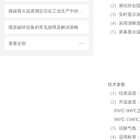
（2）测试符合国标G
煤碳着火温度测定仪在工业生产中的重要性
（3）实时显示
（4）采用清晰
煤炭破碎设备的常见故障及解决策略
（5）屏幕显示
查看全部
技术参数
（1）结束温度：1
（2）升温速度：8
850℃-900℃
900℃-1500
（3）试验气氛
（4）适用标准：符