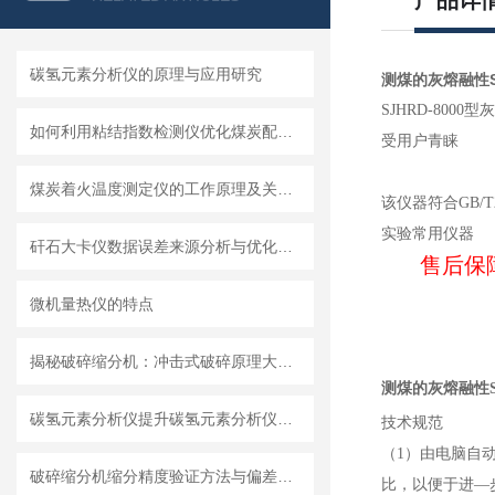
产品详
碳氢元素分析仪的原理与应用研究
测煤的灰熔融性S
SJHRD-8
如何利用粘结指数检测仪优化煤炭配比？
受用户青睐
煤炭着火温度测定仪的工作原理及关键技术分析
该仪器符合GB/
实验常用仪器
矸石大卡仪数据误差来源分析与优化方案
售后保障：
微机量热仪的特点
揭秘破碎缩分机：冲击式破碎原理大剖析
测煤的灰熔融性S
碳氢元素分析仪提升碳氢元素分析仪分析精度与稳定性的高级技巧
技术规范
（1）由电脑自动
破碎缩分机缩分精度验证方法与偏差控制要点
比，以便于进—