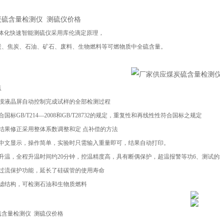
炭硫含量检测仪 测硫仪价格
0Y一体化快速智能测硫仪采用库伦滴定原理，
炭、焦炭、石油、矿石、废料、生物燃料等可燃物质中全硫含量。
点
触摸液晶屏自动控制完成试样的全部检测过程
国标GB/T214—2008和GB/T28732的规定，重复性和再线性性符合国标之规定
结果修正采用整体系数调整和定 点补偿的方法
，中文显示，操作简单，实验时只需输入重量即可，结果自动打印。
升温，全程升温时间约20分钟，控温精度高，具有断偶保护，超温报警等功6、测试
管过流保护功能，延长了硅碳管的使用寿命
过滤结构，可检测石油和生物质燃料
硫含量检测仪 测硫仪价格