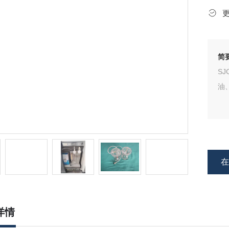
简
S
油
详情