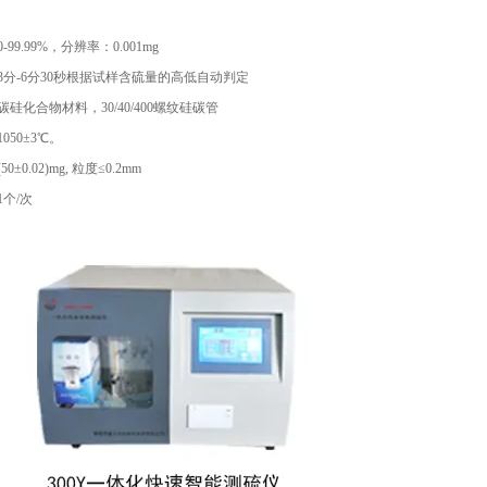
99.99%，分辨率：0.001mg
3分-6分30秒根据试样含硫量的高低自动判定
硅化合物材料，30/40/400螺纹硅碳管
050±3℃。
±0.02)mg, 粒度≤0.2mm
1个/次