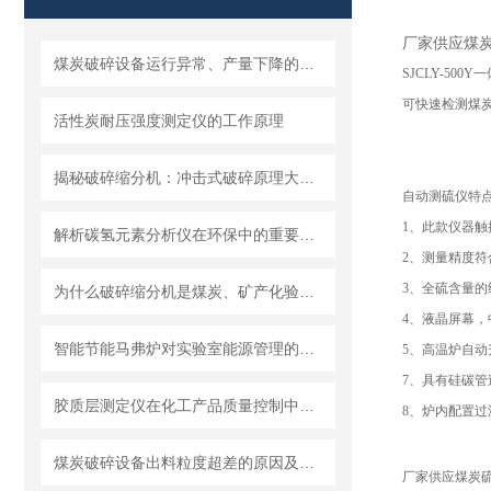
厂家供应煤
煤炭破碎设备运行异常、产量下降的常见原因与处理
SJCLY-50
可快速检测煤
活性炭耐压强度测定仪的工作原理
揭秘破碎缩分机：冲击式破碎原理大剖析
自动测硫仪特
1、此款仪器
解析碳氢元素分析仪在环保中的重要作用
2、测量精度符合
3、全硫含量的
为什么破碎缩分机是煤炭、矿产化验制样的标准设备？
4、液晶屏幕
智能节能马弗炉对实验室能源管理的影响
5、高温炉自动
7、具有硅碳
胶质层测定仪在化工产品质量控制中的作用
8、炉内配置
煤炭破碎设备出料粒度超差的原因及调整方法
厂家供应煤炭