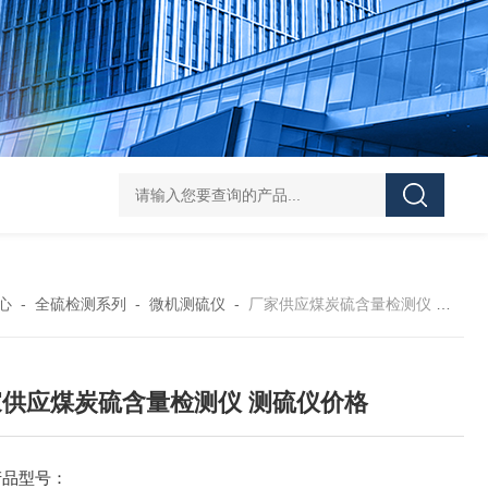
机多样测硫仪矿石生物燃料硫含量检测仪
SJTLY-2000高频红外碳硫
心
-
全硫检测系列
-
微机测硫仪
-
厂家供应煤炭硫含量检测仪 测硫仪价格
家供应煤炭硫含量检测仪 测硫仪价格
产品型号：