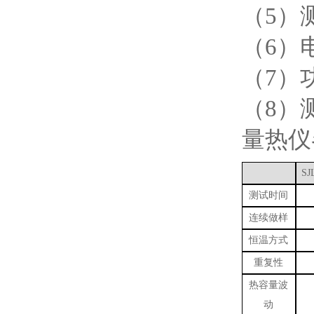
（5）测
（6）电
（7）
（8）测
量热仪
SJ
测试时间
连续做样
恒温方式
重复性
热容量波
动