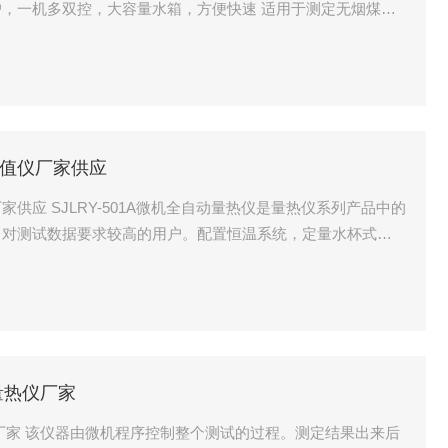
，一机多双控，大容量水箱，方便快速 适用于测定无烟煤、
态、液态可燃物质的发热量
值仪厂家供应
供应 SJLRY-501A微机全自动量热仪是量热仪系列产品中的
，对测试数据要求较高的用户。配置恒温系统，定量水杯式恒
、褐煤、重油、生物质燃料等固态、液态可燃物质的发热量
量热仪厂家