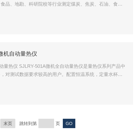
、食品、地勘、科研院校等行业测定煤炭、焦炭、石油、食
或液体可燃物的发热量
A微机自动量热仪
自动量热仪 SJLRY-501A微机全自动量热仪是量热仪系列产品中
多，对测试数据要求较高的用户。配置恒温系统，定量水杯式
末页
跳转到第
页