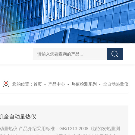
机多样测硫仪矿石生物燃料硫含量检测仪
SJTLY-2000高频红外碳硫
您的位置：
首页
-
产品中心
-
热值检测系列
-
全自动热量仪
C微机全自动量热仪
自动量热仪 产品介绍采用标准：GB/T213-2008《煤的发热量测