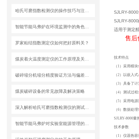
哈氏可磨指数检测仪的操作技巧与注意事项
SJLRY-8
SJLRY-
智能节能马弗炉在环境监测中的角色与贡献
适用于测定
售后
罗家粘结指数测定仪如何把好原料关？
技术特点
煤炭着火温度测定仪的工作原理及关键技术分析
（1）采用模块
破碎缩分机缩分精度验证方法与偏差控制要点
（2）以嵌入
（3）具备了
煤炭破碎设备的常见故障及解决策略
（4）测试过
（5）采用电
深入解析哈氏可磨指数检测仪的测试过程
（6）数据处
SJLRY-80
智能节能马弗炉对实验室能源管理的影响
技术参数
（1）仪器热容量