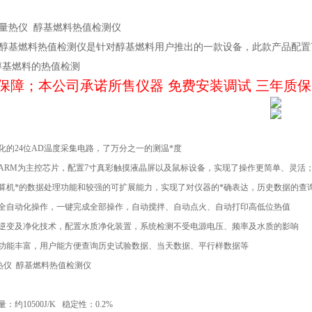
000量热仪 醇基燃料热值检测仪
8000醇基燃料热值检测仪是针对醇基燃料用户推出的一款设备，此款产品
醇基燃料的热值检测
保障；本公司承诺所售仪器 免费安装调试 三年质保
化的24位AD温度采集电路，了万分之一的测温*度
式ARM为主控芯片，配置7寸真彩触摸液晶屏以及鼠标设备，实现了操作更简单、灵活
计算机*的数据处理功能和较强的可扩展能力，实现了对仪器的*确表达，历史数据的查
程全自动化操作，一键完成全部操作，自动搅拌、自动点火、自动打印高低位热值
源逆变及净化技术，配置水质净化装置，系统检测不受电源电压、频率及水质的影响
理功能丰富，用户能方便查询历史试验数据、当天数据、平行样数据等
00量热仪 醇基燃料热值检测仪
：约10500J/K 稳定性：0.2%