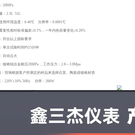
20MPa
：2.3L 51L
用环境温度：0-40℃ 分辨率：0.0001℃
复性相对标准偏差≤0.1%，一年内热容量变化≤0.20%
：符合以上国标要求
：单次试验时间约15分钟
：自动点火
镍铬钼合金耐压20MPa ，工作压力：2.8～3.0Mpa
坩埚：坩埚根据客户所测定的样品来选择石英、陶瓷或镍铬材质
220V±10% 50Hz 功率：200W