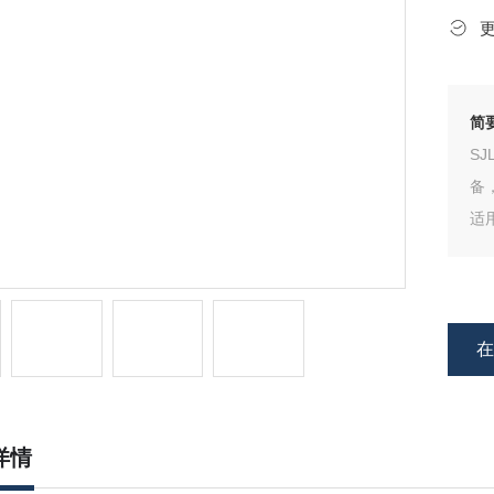
简
S
备
适
详情