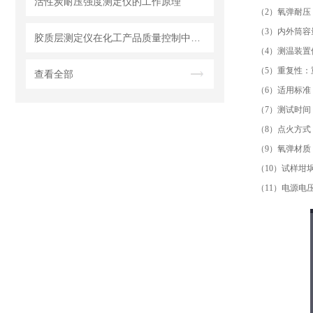
活性炭耐压强度测定仪的工作原理
（2）氧弹耐压：
（3）内外筒容量
胶质层测定仪在化工产品质量控制中的作用
（4）测温装置使
（5）重复性：重
查看全部
（6）适用标准
（7）测试时间
（8）点火方式
（9）氧弹材质：
（10）试样
（11）电源电压：